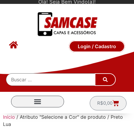
Olá! Seja Bem Vindo(a)!
Login / Cadastro
R$
0,00
CAPINHAS POR MARCA
Início
/ Atributo "Selecione a Cor" de produto / Preto
Lua