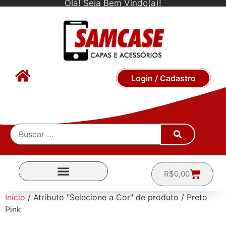
Olá! Seja Bem Vindo(a)!
Login / Cadastro
R$
0,00
CAPINHAS POR MARCA
Início
/ Atributo "Selecione a Cor" de produto / Preto
Pink