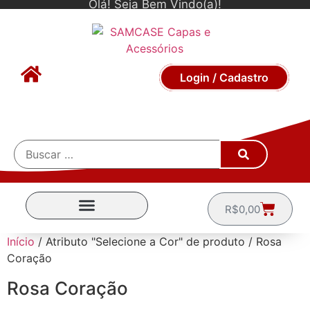
Olá! Seja Bem Vindo(a)!
Login / Cadastro
R$
0,00
CAPINHAS POR MARCA
Início
/ Atributo "Selecione a Cor" de produto / Rosa
Coração
Rosa Coração