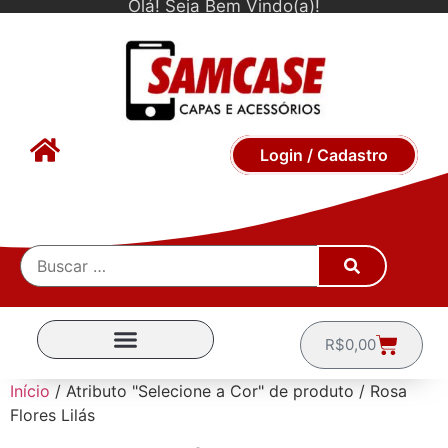
Olá! Seja Bem Vindo(a)!
Login / Cadastro
R$
0,00
CAPINHAS POR MARCA
Início
/ Atributo "Selecione a Cor" de produto / Rosa
Flores Lilás