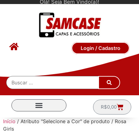
Olá! Seja Bem Vindo(a)!
Login / Cadastro
R$
0,00
CAPINHAS POR MARCA
Início
/ Atributo "Selecione a Cor" de produto / Rosa
Girls