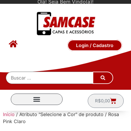
Olá! Seja Bem Vindo(a)!
Login / Cadastro
R$
0,00
CAPINHAS POR MARCA
Início
/ Atributo "Selecione a Cor" de produto / Rosa
Pink Claro