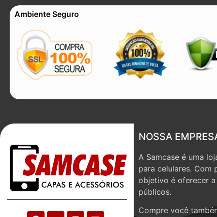
Ambiente Seguro
NOSSA EMPRES
A Samcase é uma loja
para celulares. Com 
objetivo é oferecer 
públicos.
Compre você também