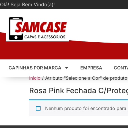
Olá! Seja Bem Vindo(a)!
CAPINHAS POR MARCA
EMPRESA
CONT
Início
/ Atributo "Selecione a Cor" de produt
Rosa Pink Fechada C/Prote
Nenhum produto foi encontrado para 