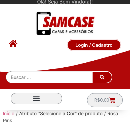
Olá! Seja Bem Vindo(a)!
Login / Cadastro
R$
0,00
CAPINHAS POR MARCA
Início
/ Atributo "Selecione a Cor" de produto / Rosa
Pink