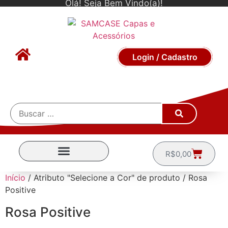
Olá! Seja Bem Vindo(a)!
Login / Cadastro
R$
0,00
CAPINHAS POR MARCA
Início
/ Atributo "Selecione a Cor" de produto / Rosa
Positive
Rosa Positive