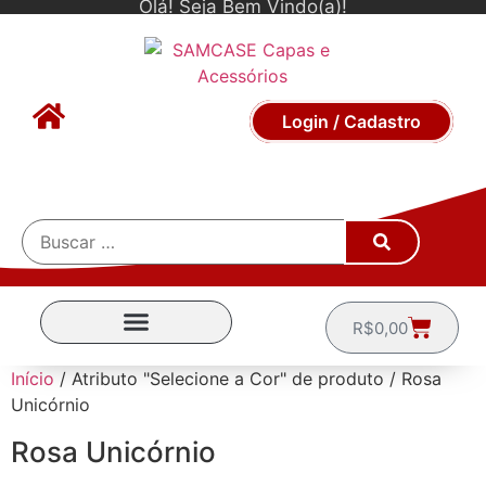
Olá! Seja Bem Vindo(a)!
Login / Cadastro
R$
0,00
CAPINHAS POR MARCA
Início
/ Atributo "Selecione a Cor" de produto / Rosa
Unicórnio
Rosa Unicórnio