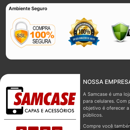
Ambiente Seguro
NOSSA EMPRES
A Samcase é uma loja
para celulares. Com 
objetivo é oferecer 
públicos.
Compre você também