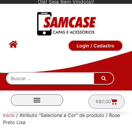
Olá! Seja Bem Vindo(a)!
Login / Cadastro
R$
0,00
CAPINHAS POR MARCA
Início
/ Atributo "Selecione a Cor" de produto / Rose
Preto Lisa