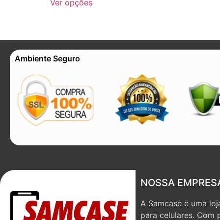
Ver opções
Ambiente Seguro
NOSSA EMPRES
A Samcase é uma loja
para celulares. Com 