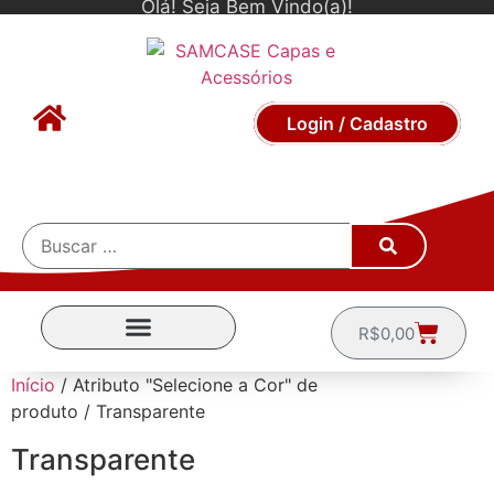
Olá! Seja Bem Vindo(a)!
Login / Cadastro
R$
0,00
CAPINHAS POR MARCA
Início
/ Atributo "Selecione a Cor" de
produto / Transparente
Transparente