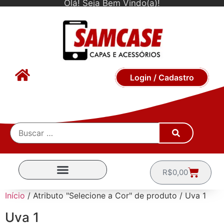
Olá! Seja Bem Vindo(a)!
Login / Cadastro
R$
0,00
CAPINHAS POR MARCA
Início
/ Atributo "Selecione a Cor" de produto / Uva 1
Uva 1