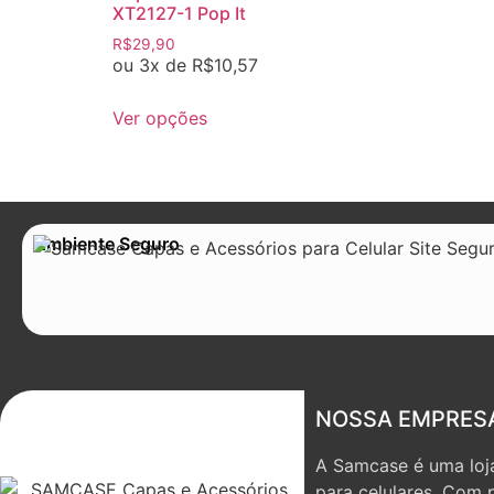
XT2127-1 Pop It
R$
29,90
ou 3x de
R$
10,57
Ver opções
Ambiente Seguro
NOSSA EMPRES
A Samcase é uma loja
para celulares. Com 