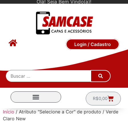
Olá! Seja Bem Vindo(a)!
Login / Cadastro
R$
0,00
CAPINHAS POR MARCA
Início
/ Atributo "Selecione a Cor" de produto / Verde
Claro New