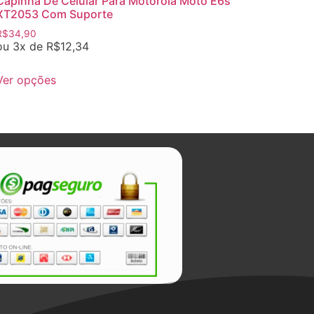
Capinha De Celular Para Motorola Moto E6s
XT2053 Com Suporte
R$
34,90
ou 3x de
R$
12,34
Ver opções