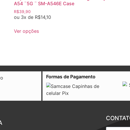
A54 ¨5G ¨ SM-A546E Case
R$
39,90
ou 3x de
R$
14,10
Ver opções
Formas de Pagamento
CONTAT
A