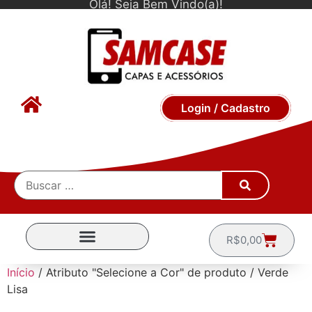
Olá! Seja Bem Vindo(a)!
Login / Cadastro
R$
0,00
CAPINHAS POR MARCA
Início
/ Atributo "Selecione a Cor" de produto / Verde
Lisa