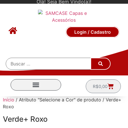
Olá! Seja Bem Vindo(a)!
Login / Cadastro
R$
0,00
CAPINHAS POR MARCA
Início
/ Atributo "Selecione a Cor" de produto / Verde+
Roxo
Verde+ Roxo