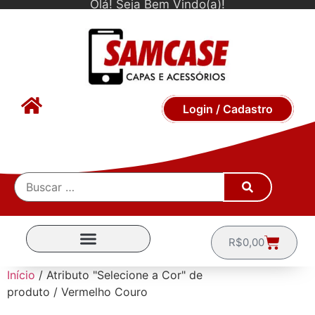
Olá! Seja Bem Vindo(a)!
Login / Cadastro
R$
0,00
CAPINHAS POR MARCA
Início
/ Atributo "Selecione a Cor" de
produto / Vermelho Couro