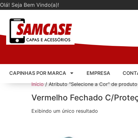
Olá! Seja Bem Vindo(a)!
CAPINHAS POR MARCA
EMPRESA
CONT
Início
/ Atributo "Selecione a Cor" de produt
Vermelho Fechado C/Prote
Exibindo um único resultado