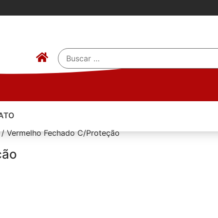
ATO
o / Vermelho Fechado C/Proteção
ção