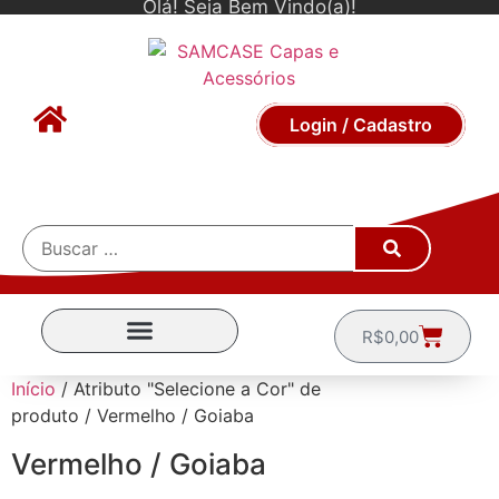
Olá! Seja Bem Vindo(a)!
Login / Cadastro
R$
0,00
CAPINHAS POR MARCA
Início
/ Atributo "Selecione a Cor" de
produto / Vermelho / Goiaba
Vermelho / Goiaba