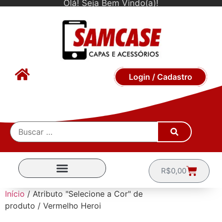
Olá! Seja Bem Vindo(a)!
Login / Cadastro
R$
0,00
CAPINHAS POR MARCA
Início
/ Atributo "Selecione a Cor" de
produto / Vermelho Heroi