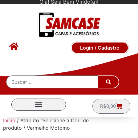
Olá! Seja Bem Vindo(a)!
Login / Cadastro
R$
0,00
CAPINHAS POR MARCA
Início
/ Atributo "Selecione a Cor" de
produto / Vermelho Motomo