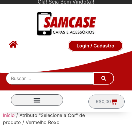
Olá! Seja Bem Vindo(a)!
Login / Cadastro
R$
0,00
CAPINHAS POR MARCA
Início
/ Atributo "Selecione a Cor" de
produto / Vermelho Roxo