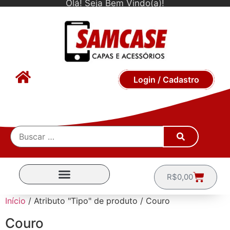
Olá! Seja Bem Vindo(a)!
Login / Cadastro
R$
0,00
CAPINHAS POR MARCA
Início
/ Atributo "Tipo" de produto / Couro
Couro