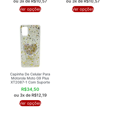
ou 3x de
R$
10,57
ou 3x de
R$
10,57
Ver opções
Ver opções
Capinha De Celular Para
Motorola Moto G9 Plus
XT2087-1 Com Suporte
R$
34,50
ou 3x de
R$
12,19
Ver opções