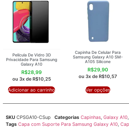
Capinha De Celular Para
Película De Vidro 3D
Samsung Galaxy A10 SM-
Privacidade Para Samsung
A105 Silicone
Galaxy A10
R$
29,90
R$
28,99
ou 3x de
R$
10,57
ou 3x de
R$
10,25
Adicionar ao carrinho
Ver opções
SKU
CPSGA10-CSup
Categorias
Capinhas
,
Galaxy A10
Tags
Capa com Suporte Para Samsung Galaxy A10
,
Cap