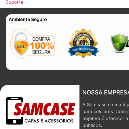
Suporte
Ambiente Seguro
NOSSA EMPRES
A Samcase é uma loja
para celulares. Com 
objetivo é oferecer 
públicos.