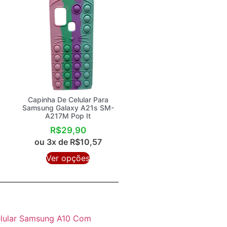
Capinha De Celular Para
Samsung Galaxy A21s SM-
A217M Pop It
R$
29,90
ou 3x de
R$
10,57
Ver opções
elular Samsung A10 Com