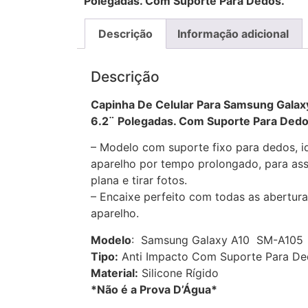
Polegadas. Com Suporte Para Dedos.
Descrição
Informação adicional
Descrição
Capinha De Celular Para Samsung Gala
6.2¨ Polegadas. Com Suporte Para Dedo
– Modelo com suporte fixo para dedos, id
aparelho por tempo prolongado, para assi
plana e tirar fotos.
– Encaixe perfeito com todas as abertura
aparelho.
Modelo
: Samsung Galaxy A10 SM-A105 –
Tipo:
Anti Impacto Com Suporte Para D
Material:
Silicone Rígido
*Não é a Prova D’Água*