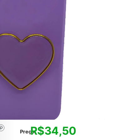
R$
34,50
Preço: