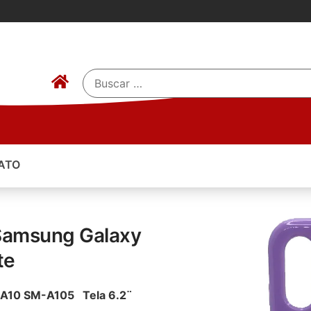
ATO
 Samsung Galaxy
te
y A10 SM-A105 Tela 6.2¨