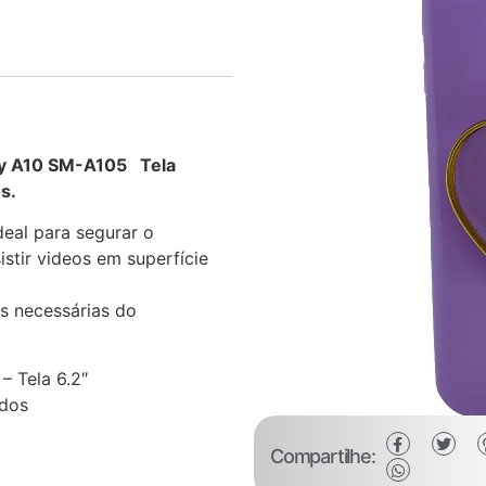
xy A10 SM-A105 Tela
s.
eal para segurar o
stir videos em superfície
s necessárias do
 Tela 6.2″
edos
Compartilhe: