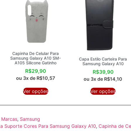
Capinha De Celular Para
Samsung Galaxy A10 SM-
Capa Estilo Carteira Para
A105 Silicone Gatinho
Samsung Galaxy A10
R$
29,90
R$
39,90
ou 3x de
R$
10,57
ou 3x de
R$
14,10
Ver opções
Ver opções
,
Marcas
,
Samsung
a Suporte Cores Para Samsung Galaxy A10
,
Capinha de C