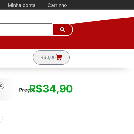
Minha conta
Carrinho
R$
0,00
R$
34,90
Preço:
o