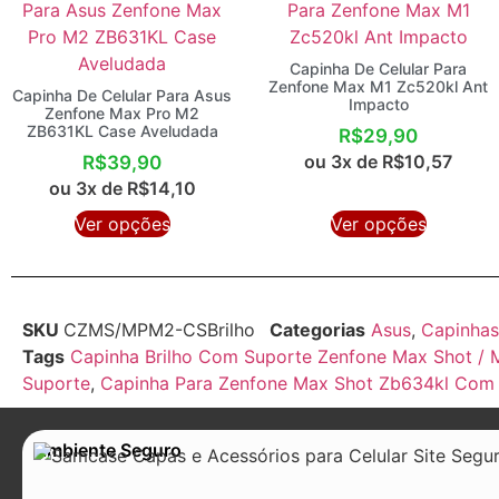
Capinha De Celular Para
Zenfone Max M1 Zc520kl Ant
Capinha De Celular Para Asus
Impacto
Zenfone Max Pro M2
ZB631KL Case Aveludada
R$
29,90
ou 3x de
R$
10,57
R$
39,90
ou 3x de
R$
14,10
Ver opções
Ver opções
SKU
CZMS/MPM2-CSBrilho
Categorias
Asus
,
Capinhas
Tags
Capinha Brilho Com Suporte Zenfone Max Shot / 
Suporte
,
Capinha Para Zenfone Max Shot Zb634kl Com
Ambiente Seguro