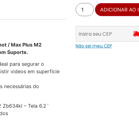
ADICIONAR AO
hot / Max Plus M2
Não sei meu CEP
com Suporte.
eal para segurar o
stir videos em superfície
s necessárias do
 Zb634kl – Tela 6.2¨
edos