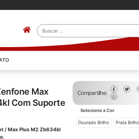
ATO
 Zenfone Max
Compartilhe:
4kl Com Suporte
Selecione a Cor
Dourado Brilho
Prata Brilh
ot / Max Plus M2 Zb634kl
te.