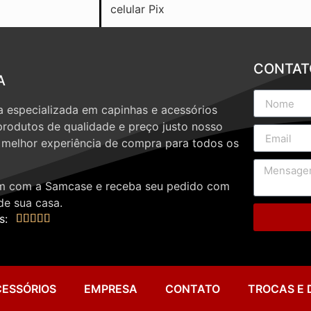
CONTAT
A
 especializada em capinhas e acessórios
produtos de qualidade e preço justo nosso
a melhor experiência de compra para todos os
 com a Samcase e receba seu pedido com
de sua casa.
s:





CESSÓRIOS
EMPRESA
CONTATO
TROCAS E