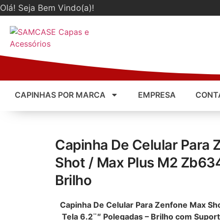
Olá! Seja Bem Vindo(a)!
CAPINHAS POR MARCA
EMPRESA
CONT
Capinha De Celular Para
Shot / Max Plus M2 Zb63
Brilho
Capinha De Celular Para Zenfone Max Sh
Tela 6.2¨″ Polegadas – Brilho com Supor