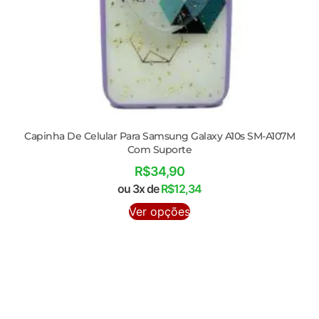
Capinha De Celular Para Samsung Galaxy A10s SM-A107M
Com Suporte
R$
34,90
ou 3x de
R$
12,34
Ver opções