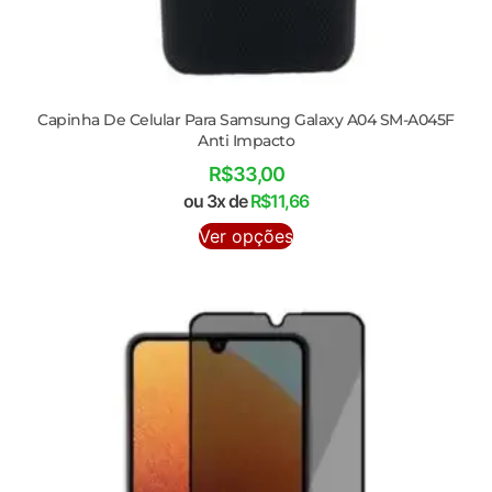
Capinha De Celular Para Samsung Galaxy A04 SM-A045F
Anti Impacto
R$
33,00
ou 3x de
R$
11,66
Ver opções