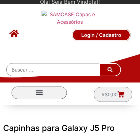
Olá! Seja Bem Vindo(a)!
Login / Cadastro
R$
0,00
CAPINHAS POR MARCA
Capinhas para Galaxy J5 Pro