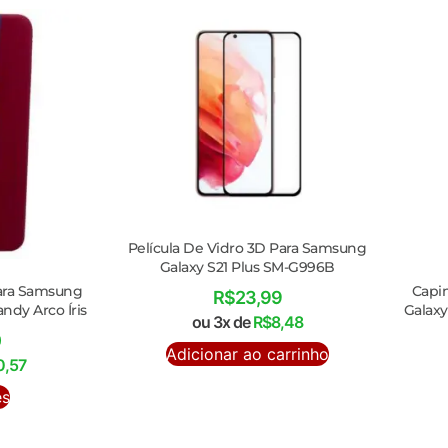
Película De Vidro 3D Para Samsung
Galaxy S21 Plus SM-G996B
Para Samsung
Capi
R$
23,99
andy Arco Íris
Galax
ou 3x de
R$
8,48
0
Adicionar ao carrinho
0,57
es