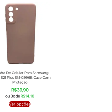
nha De Celular Para Samsung
y S21 Plus SM-G996B Case Com
Proteção
R$
39,90
ou 3x de
R$
14,10
Ver opções