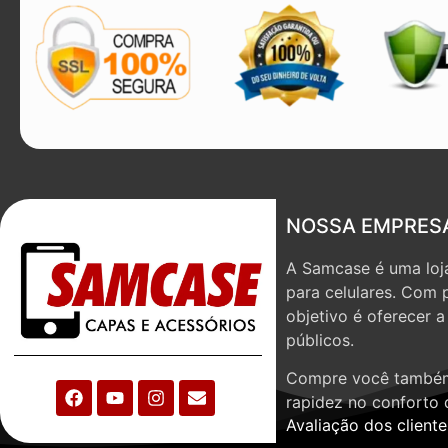
NOSSA EMPRES
A Samcase é uma loja
para celulares. Com 
objetivo é oferecer 
públicos.
Compre você também
rapidez no conforto 
Avaliação dos cliente