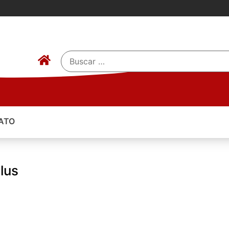
ATO
lus