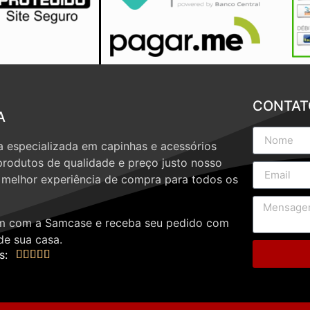
CONTAT
A
 especializada em capinhas e acessórios
produtos de qualidade e preço justo nosso
a melhor experiência de compra para todos os
 com a Samcase e receba seu pedido com
de sua casa.
s:




