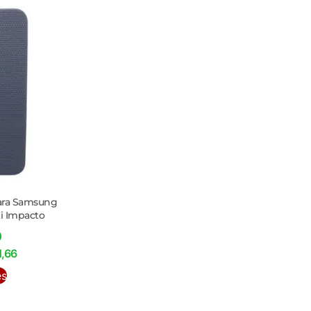
Para Samsung
ti Impacto
0
1,66
es