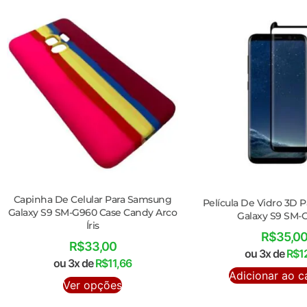
Capinha De Celular Para Samsung
Película De Vidro 3D 
Galaxy S9 SM-G960 Case Candy Arco
Galaxy S9 SM-
Íris
R$
35,0
R$
33,00
ou 3x de
R$
1
ou 3x de
R$
11,66
Adicionar ao c
Ver opções