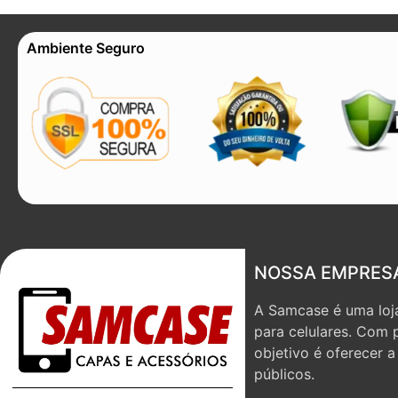
Ambiente Seguro
NOSSA EMPRES
A Samcase é uma loja
para celulares. Com 
objetivo é oferecer 
públicos.