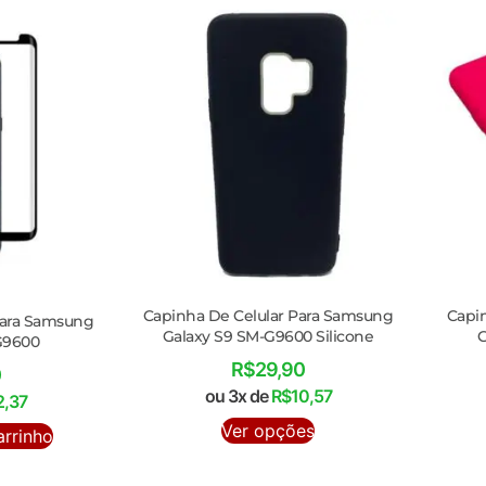
Capinha De Celular Para Samsung
Capi
Para Samsung
Galaxy S9 SM-G9600 Silicone
G
G9600
R$
29,90
0
ou 3x de
R$
10,57
2,37
Ver opções
arrinho