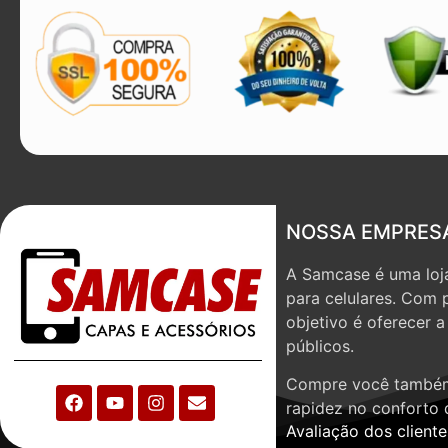
NOSSA EMPRES
A Samcase é uma loja
para celulares. Com 
objetivo é oferecer 
públicos.
Compre você também
rapidez no conforto 
Avaliação dos cliente