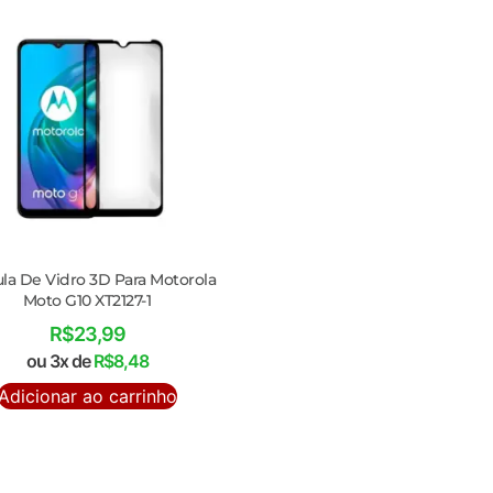
ula De Vidro 3D Para Motorola
Moto G10 XT2127-1
R$
23,99
ou 3x de
R$
8,48
Adicionar ao carrinho