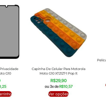
Pelíc
 Privacidade
Capinha De Celular Para Motorola
oto G10
Moto G10 XT2127-1 Pop It
9
R$
29,90
0,25
ou 3x de
R$
10,57
arrinho
Ver opções