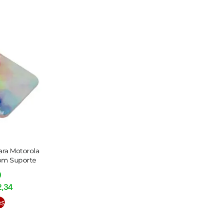
ara Motorola
Com Suporte
0
2,34
es