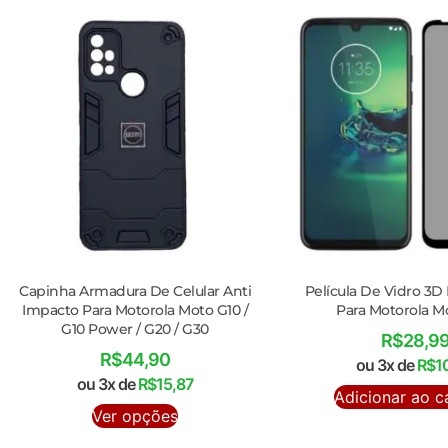
Capinha Armadura De Celular Anti
Película De Vidro 3D
Impacto Para Motorola Moto G10 /
Para Motorola M
G10 Power / G20 / G30
R$
28,9
R$
44,90
ou 3x de
R$
1
ou 3x de
R$
15,87
Adicionar ao c
Ver opções