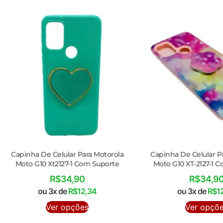
Capinha De Celular Para Motorola
Capinha De Celular P
Moto G10 Xt2127-1 Com Suporte
Moto G10 XT-2127-1 
R$
34,90
R$
34,9
ou 3x de
R$
12,34
ou 3x de
R$
1
Ver opções
Ver opçõ