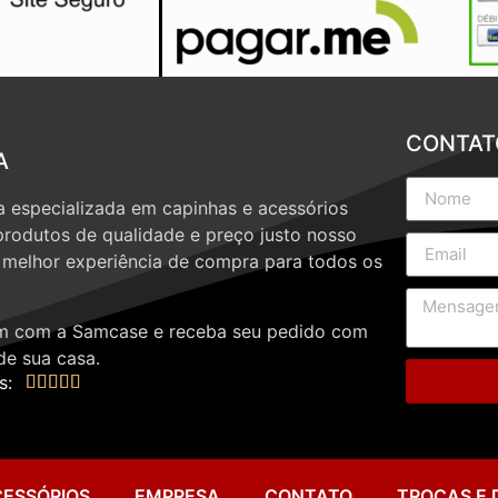
CONTAT
A
 especializada em capinhas e acessórios
produtos de qualidade e preço justo nosso
a melhor experiência de compra para todos os
 com a Samcase e receba seu pedido com
de sua casa.
s:





CESSÓRIOS
EMPRESA
CONTATO
TROCAS E