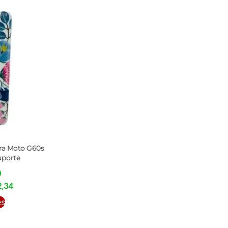
ra Moto G60s
uporte
0
2,34
es