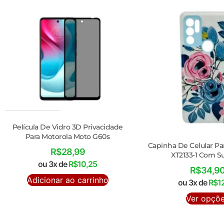
Película De Vidro 3D Privacidade
Para Motorola Moto G60s
Capinha De Celular Pa
R$
28,99
XT2133-1 Com S
ou 3x de
R$
10,25
R$
34,9
Adicionar ao carrinho
ou 3x de
R$
1
Ver opçõ