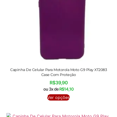
Capinha De Celular Para Motorola Moto G9 Play XT2083
Case Com Proteção
R$
39,90
ou 3x de
R$
14,10
Ver opções