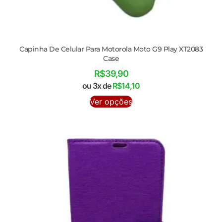
Capinha De Celular Para Motorola Moto G9 Play XT2083
Case
R$
39,90
ou 3x de
R$
14,10
Ver opções