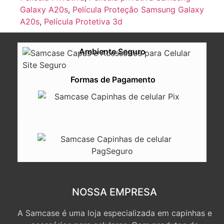
Galaxy A20s
,
Película Proteção Samsung Galaxy
A20s
,
Película Protetiva 3d
Ambiente Seguro
Formas de Pagamento
NOSSA EMPRESA
A Samcase é uma loja especializada em capinhas e