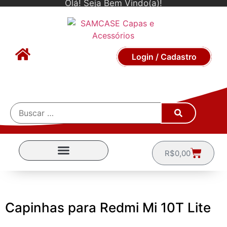
Olá! Seja Bem Vindo(a)!
Login / Cadastro
R$
0,00
CAPINHAS POR MARCA
Capinhas para Redmi Mi 10T Lite