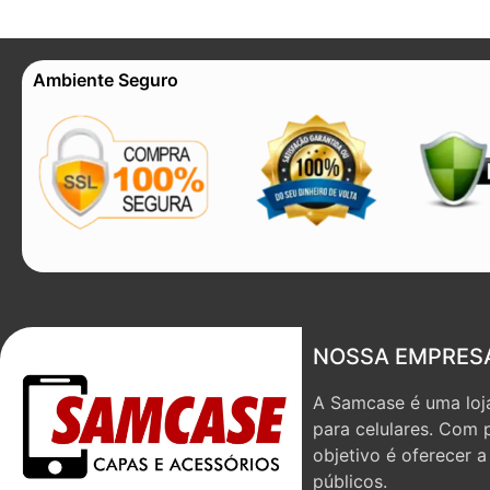
Ambiente Seguro
NOSSA EMPRES
A Samcase é uma loja
para celulares. Com 
objetivo é oferecer 
públicos.