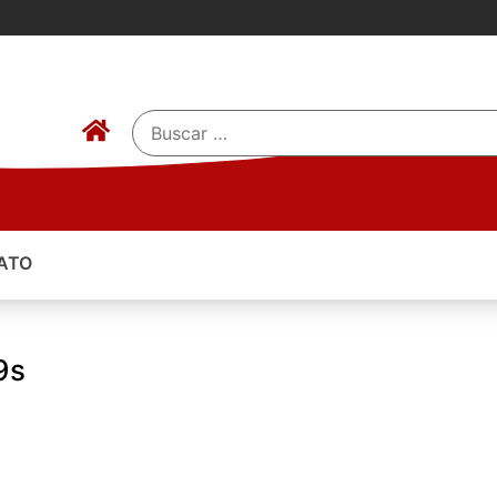
ATO
9s