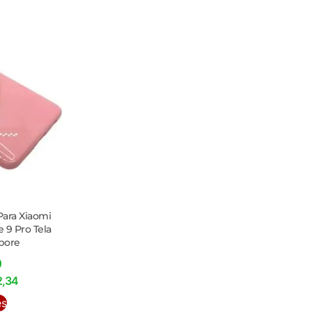
Para Xiaomi
 9 Pro Tela
pore
0
2,34
es