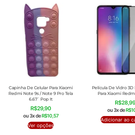
Capinha De Celular Para Xiaomi
Película De Vidro 3D
Redmi Note 9s / Note 9 Pro Tela
Para Xiaomi Redmi
6.67¨ Pop It
R$
28,9
R$
29,90
ou 3x de
R$
1
ou 3x de
R$
10,57
Adicionar ao c
Ver opções