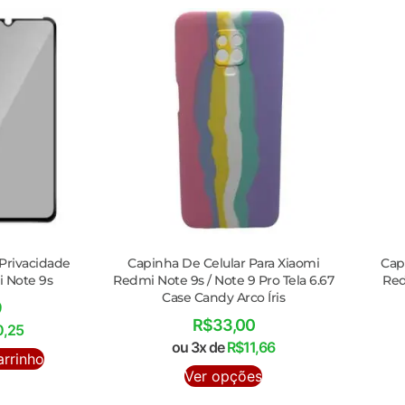
 Privacidade
Capinha De Celular Para Xiaomi
Cap
 Note 9s
Redmi Note 9s / Note 9 Pro Tela 6.67
Red
Case Candy Arco Íris
9
R$
33,00
0,25
ou 3x de
R$
11,66
arrinho
Ver opções