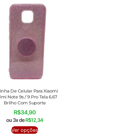
inha De Celular Para Xiaomi
mi Note 9s / 9 Pro Tela 6.67
Brilho Com Suporte
R$
34,90
ou 3x de
R$
12,34
Ver opções