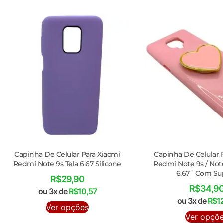
Capinha De Celular Para Xiaomi
Capinha De Celular 
Redmi Note 9s Tela 6.67 Silicone
Redmi Note 9s / Note
6.67¨ Com Su
R$
29,90
R$
34,9
ou 3x de
R$
10,57
ou 3x de
R$
1
Ver opções
Ver opçõ