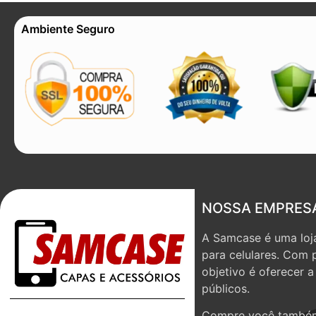
Ambiente Seguro
NOSSA EMPRES
A Samcase é uma loja
para celulares. Com 
objetivo é oferecer 
públicos.
Compre você também