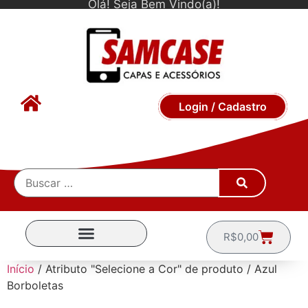
Olá! Seja Bem Vindo(a)!
Login / Cadastro
R$
0,00
CAPINHAS POR MARCA
Início
/ Atributo "Selecione a Cor" de produto / Azul
Borboletas