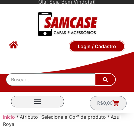
Olá! Seja Bem Vindo(a)!
Login / Cadastro
R$
0,00
CAPINHAS POR MARCA
Início
/ Atributo "Selecione a Cor" de produto / Azul
Royal