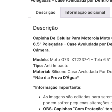
Polegadas – Case Aveludada por Dentro 
Descrição
Informação adicional
Descrição
Capinha De Celular Para Motorola Mot
6.5″ Polegadas – Case Aveludada por De
Câmera.
Modelo
: Moto G73 XT2237-1 – Tela 6.5″
Tipo:
Anti Impacto
Material:
Silicone Case Aveludada Por De
*Não é a Prova D’Água*
*Informação Importante:
As Imagens são editadas para serem
podem sofrer pequenas alterações d
OBS: Capinhas “Com Proteção” tem