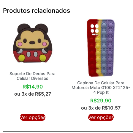
Produtos relacionados
Suporte De Dedos Para
Celular Diversos
Capinha De Celular Para
R$
14,90
Motorola Moto G100 XT2125-
4 Pop It
ou 3x de
R$
5,27
R$
29,90
ou 3x de
R$
10,57
Ver opções
Ver opções