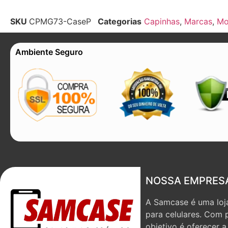
SKU
CPMG73-CaseP
Categorias
Capinhas
,
Marcas
,
Mo
Ambiente Seguro
NOSSA EMPRES
A Samcase é uma loja
para celulares. Com 
objetivo é oferecer 