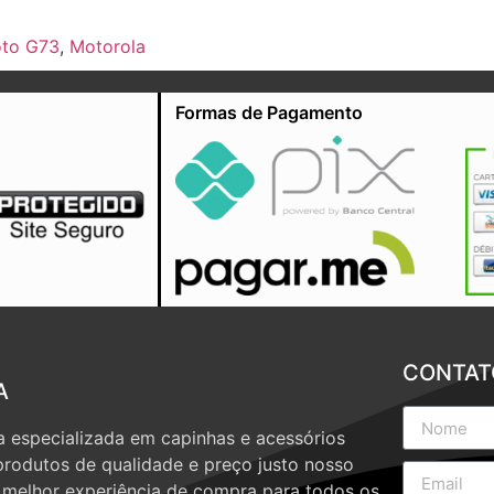
to G73
,
Motorola
Formas de Pagamento
CONTAT
A
 especializada em capinhas e acessórios
produtos de qualidade e preço justo nosso
a melhor experiência de compra para todos os