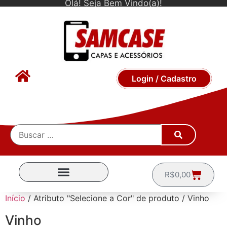
Olá! Seja Bem Vindo(a)!
Login / Cadastro
R$
0,00
CAPINHAS POR MARCA
Início
/ Atributo "Selecione a Cor" de produto / Vinho
Vinho