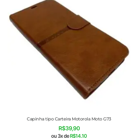
Capinha tipo Carteira Motorola Moto G73
R$
39,90
ou 3x de
R$
14,10