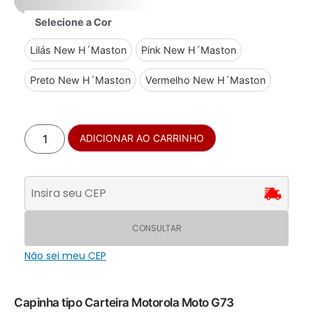
Selecione a Cor
Lilás New H´Maston
Pink New H´Maston
Preto New H´Maston
Vermelho New H´Maston
ADICIONAR AO CARRINHO
CONSULTAR
Não sei meu CEP
Capinha tipo Carteira Motorola Moto G73